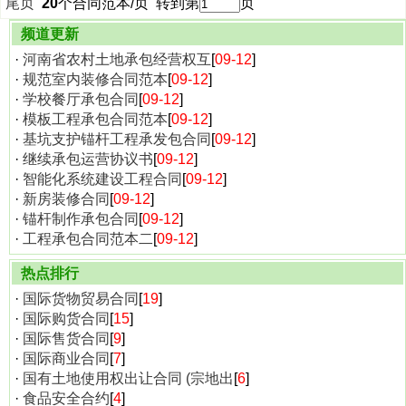
尾页
20
个合同范本/页 转到第
页
频道更新
·
河南省农村土地承包经营权互
[
09-12
]
·
规范室内装修合同范本
[
09-12
]
·
学校餐厅承包合同
[
09-12
]
·
模板工程承包合同范本
[
09-12
]
·
基坑支护锚杆工程承发包合同
[
09-12
]
·
继续承包运营协议书
[
09-12
]
·
智能化系统建设工程合同
[
09-12
]
·
新房装修合同
[
09-12
]
·
锚杆制作承包合同
[
09-12
]
·
工程承包合同范本二
[
09-12
]
热点排行
·
国际货物贸易合同
[
19
]
·
国际购货合同
[
15
]
·
国际售货合同
[
9
]
·
国际商业合同
[
7
]
·
国有土地使用权出让合同 (宗地出
[
6
]
·
食品安全合约
[
4
]