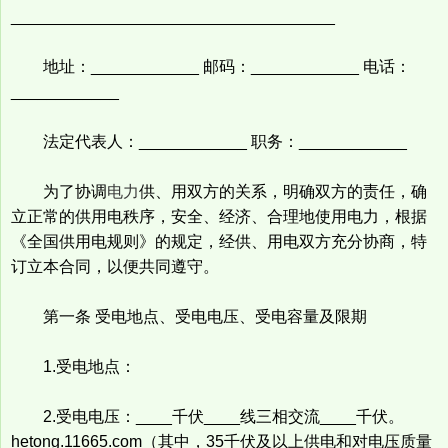
____________________________________
地址：____________ 邮码：____________ 电话：
____________
法定代表人：____________ 职务：____________
为了协调
电力
供、用双方的关系，明确双方的责任，确
立正常的供用电秩序，安全、经济、合理地使用电力，根据
《全国供用电规则》的规定，经供、用电双方充分协商，特
订立本合同，以便共同遵守。
第一条 受电地点、受电电压、受电容量及限期
1.受电地点：
2.受电电压：____千伏____线三相交流____千伏。
hetong.11665.com（其中，35千伏及以上供电和对电压质量