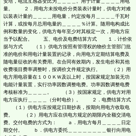
安培，电流互感器变比为＿＿＿＿。用于计量＿＿＿＿用电
量。 ２．用电方未按电价分类装表计量时，供电方对难
以装表计量的＿＿＿＿用电量，约定按每月＿＿＿＿千瓦时
计算，或按每月总用电量的＿＿＿＿％计算。随用电构成比
例和数量的变化，供电方每年至少对其核定一次，用电方应
当予以配合。 五、电价及电费结算方式 １．计价依
据与方式 （１）供电方按照有管理权的物价主管部门批
准的电价和用电计量装置的记录，向用电方定期结算电费及
随电量征收的有关费用。在合同有效期内，发生电价和其他
收费项目费率调整时，按调价文件规定执行。 （２）用
电方用电容量在１００ＫＷ及以上时，按国家规定加装无功
电能计量装置，实行功率因数调整电费。功率因数调整电费
考核标准为＿＿＿＿。 （３）按国家规定，供电方对用
电方应执行＿＿＿＿（分时电价）。 ２．电费结算方式
（１）供电方应按规定日期抄表，按期向用电方收取电
费。 （２）用电方应在供电方规定的期限内全额交清电
费。交付电费的方式为： ａ．用电方每月＿＿＿＿日定
期交付。 ｂ．供电方委托＿＿＿＿＿＿＿＿银行向用电