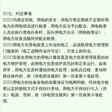
七、约定事项
１．为保证供电、用电的安全，供电方将定期或不定期对用
电方的用电情况进行检查，用电方应当予以配合。用电检查
人员在执行查电任务时，应向用电方出示《用电检查证》，
用电方应派员随同并配合检查。
２．用电方在受电装置上作业的电工，必须取得电力管理部
门颁发的《电工进网作业许可证》，方准上岗作业。
３．安装在用电方的用电计量装置及电力负荷管理装置由供
电方维护管理，由用电方负责保护其完好和正常运行。如有
异常，用电方应及时通知供电方处理；如私自迁移、更动和
擅自操作的，按《供电营业规则》第一百条第５项处理。
４．用电方的自备发电机组要保证与电网闭锁。经供电方检
查认定的接线方式不得自行变动。用电方不得自行引入（供
出）电源。否则，按《供电营业规则》第一百条第６项处
理。