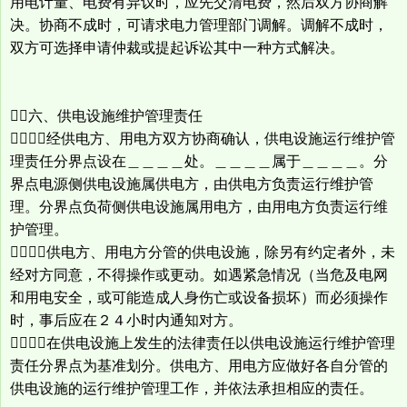
用电计量、电费有异议时，应先交清电费，然后双方协商解
决。协商不成时，可请求电力管理部门调解。调解不成时，
双方可选择申请仲裁或提起诉讼其中一种方式解决。
六、供电设施维护管理责任
１．经供电方、用电方双方协商确认，供电设施运行维护管
理责任分界点设在＿＿＿＿处。＿＿＿＿属于＿＿＿＿。分
界点电源侧供电设施属供电方，由供电方负责运行维护管
理。分界点负荷侧供电设施属用电方，由用电方负责运行维
护管理。
２．供电方、用电方分管的供电设施，除另有约定者外，未
经对方同意，不得操作或更动。如遇紧急情况（当危及电网
和用电安全，或可能造成人身伤亡或设备损坏）而必须操作
时，事后应在２４小时内通知对方。
３．在供电设施上发生的法律责任以供电设施运行维护管理
责任分界点为基准划分。供电方、用电方应做好各自分管的
供电设施的运行维护管理工作，并依法承担相应的责任。