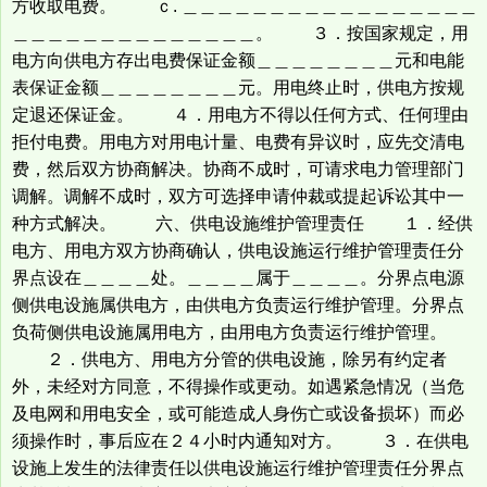
方收取电费。 ｃ. ＿＿＿＿＿＿＿＿＿＿＿＿＿＿＿＿＿
＿＿＿＿＿＿＿＿＿＿＿＿＿＿。 ３．按国家规定，用
电方向供电方存出电费保证金额＿＿＿＿＿＿＿＿元和电能
表保证金额＿＿＿＿＿＿＿＿元。用电终止时，供电方按规
定退还保证金。 ４．用电方不得以任何方式、任何理由
拒付电费。用电方对用电计量、电费有异议时，应先交清电
费，然后双方协商解决。协商不成时，可请求电力管理部门
调解。调解不成时，双方可选择申请仲裁或提起诉讼其中一
种方式解决。 六、供电设施维护管理责任 １．经供
电方、用电方双方协商确认，供电设施运行维护管理责任分
界点设在＿＿＿＿处。＿＿＿＿属于＿＿＿＿。分界点电源
侧供电设施属供电方，由供电方负责运行维护管理。分界点
负荷侧供电设施属用电方，由用电方负责运行维护管理。
２．供电方、用电方分管的供电设施，除另有约定者
外，未经对方同意，不得操作或更动。如遇紧急情况（当危
及电网和用电安全，或可能造成人身伤亡或设备损坏）而必
须操作时，事后应在２４小时内通知对方。 ３．在供电
设施上发生的法律责任以供电设施运行维护管理责任分界点