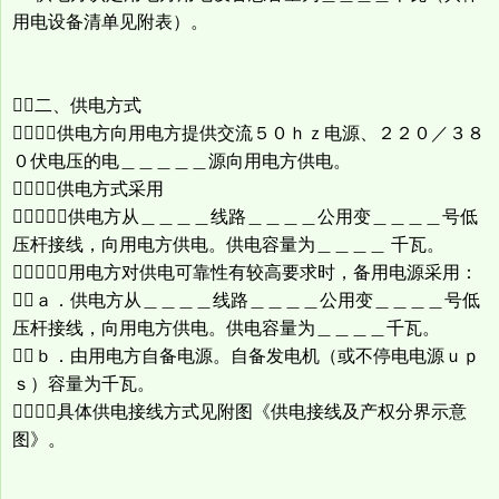
用电设备清单见附表）。
二、供电方式
１．供电方向用电方提供交流５０ｈｚ电源、２２０／３８
０伏电压的电＿＿＿＿＿源向用电方供电。
２．供电方式采用
（１）供电方从＿＿＿＿线路＿＿＿＿公用变＿＿＿＿号低
压杆接线，向用电方供电。供电容量为＿＿＿＿ 千瓦。
（２）用电方对供电可靠性有较高要求时，备用电源采用：
ａ．供电方从＿＿＿＿线路＿＿＿＿公用变＿＿＿＿号低
压杆接线，向用电方供电。供电容量为＿＿＿＿千瓦。
ｂ．由用电方自备电源。自备发电机（或不停电电源ｕｐ
ｓ）容量为千瓦。
３．具体供电接线方式见附图《供电接线及产权分界示意
图》。