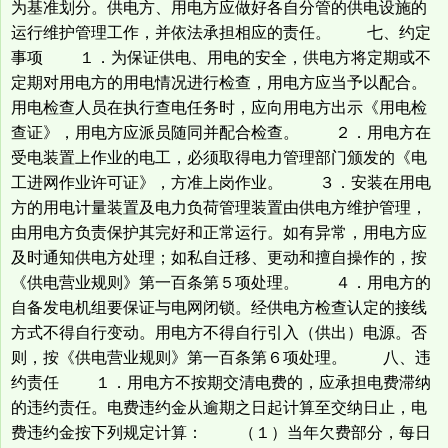
为基准划分。供电方、用电方应做好各自分管的供电设施的
运行维护管理工作，并依法承担相应的责任。 七、约定
事项 １．为保证供电、用电的安全，供电方将定期或不
定期对用电方的用电情况进行检查，用电方应当予以配合。
用电检查人员在执行查电任务时，应向用电方出示《用电检
查证》，用电方应派员随同并配合检查。 ２．用电方在
受电装置上作业的电工，必须取得电力管理部门颁发的《电
工进网作业许可证》，方准上岗作业。 ３．安装在用电
方的用电计量装置及电力负荷管理装置由供电方维护管理，
由用电方负责保护其完好和正常运行。如有异常，用电方应
及时通知供电方处理；如私自迁移、更动和擅自操作的，按
《供电营业规则》第一百条第５项处理。 ４．用电方的
自备发电机组要保证与电网闭锁。经供电方检查认定的接线
方式不得自行变动。用电方不得自行引入（供出）电源。否
则，按《供电营业规则》第一百条第６项处理。 八、违
约责任 １．用电方不按期交清电费的，应承担电费滞纳
的违约责任。电费违约金从逾期之日起计算至交纳日止，电
费违约金按下列规定计算： （１）当年欠费部分，每日