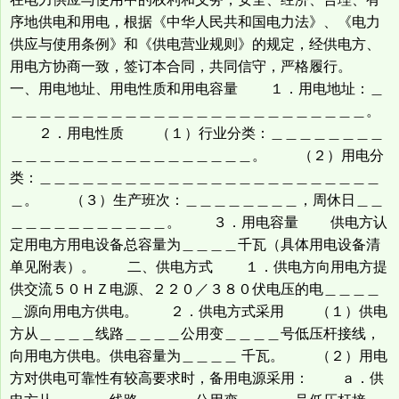
序地供电和用电，根据《中华人民共和国电力法》、《电力
供应与使用条例》和《供电营业规则》的规定，经供电方、
用电方协商一致，签订本合同，共同信守，严格履行。
一、用电地址、用电性质和用电容量 １．用电地址：＿
＿＿＿＿＿＿＿＿＿＿＿＿＿＿＿＿＿＿＿＿＿＿＿＿＿。
２．用电性质 （１）行业分类：＿＿＿＿＿＿＿＿
＿＿＿＿＿＿＿＿＿＿＿＿＿＿＿＿＿。 （２）用电分
类：＿＿＿＿＿＿＿＿＿＿＿＿＿＿＿＿＿＿＿＿＿＿＿＿
＿。 （３）生产班次：＿＿＿＿＿＿＿＿，周休日＿＿
＿＿＿＿＿＿＿＿＿＿＿。 ３．用电容量 供电方认
定用电方用电设备总容量为＿＿＿＿千瓦（具体用电设备清
单见附表）。 二、供电方式 １．供电方向用电方提
供交流５０ＨＺ电源、２２０／３８０伏电压的电＿＿＿＿
＿源向用电方供电。 ２．供电方式采用 （１）供电
方从＿＿＿＿线路＿＿＿＿公用变＿＿＿＿号低压杆接线，
向用电方供电。供电容量为＿＿＿＿ 千瓦。 （２）用电
方对供电可靠性有较高要求时，备用电源采用： ａ．供