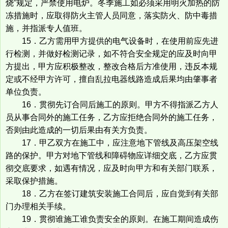
烧”规定，严禁使用电炉。冬季施工如必须采用明火加热的防
冻措施时，应取得防火主管人员同意，落实防火、防中毒措
施，并指派专人值班。
15．乙方需用甲方提供的电气设备时，在使用前应先进
行检测，并做好检测记录，如不符合安全规定的应及时向甲
方提出，甲方应积极整改，整改合格后方准使用，违反本规
定或不经甲方许可，擅自乱拉电器线路造成后果均由肇事者
单位负责。
16．贯彻先订合同后施工的原则。甲方不得指派乙方人
员从事合同外的施工任务，乙方应拒绝合同外的施工任务，
否则由此造成的一切后果由有关方负责。
17．甲乙双方在施工中，应注意地下管线及高压架空线
路的保护。甲方对地下管线和障碍物应详细交底，乙方应贯
彻交底要求，如遇有情况，应及时向甲方和有关部门联系，
采取保护措施。
18．乙方在签订建筑安装施工合同后，应自觉到有关部
门办理相关手续。
19．贯彻谁施工谁负责安全的原则。在施工期间造成伤