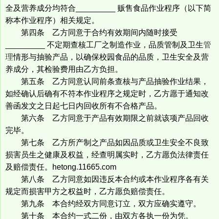
全及营养成分均符合_________ 贩售食品作业程序（以下简
称本作业程序）相关规定。
第四条 乙方同意于合约有效期间内随时接受
_________ 不定期查核工厂之制造作业，品质管制及卫生
管
理
情形与抽验产品，以确保校园食品的品质，卫生安全及营
养成分，其检验费用由乙方负担。
第五条 乙方同意认同前条查核与产品抽验作业结果，
如经确认后确有不符本作业程序之规定时，乙方愿于通知改
善函发文之日起七日内回收所有不合格产品。
第六条 乙方同意于产品有效期限之前就该项产品回收
完毕。
第七条 乙方所产制之产品如因品质或卫生安全不良致
损害员生之健康及权益，经查明属实时，乙方愿负法律责任
及赔偿责任。hetong.11665.com
第八条 乙方同意如因违反本合约或本作业程序各有关
规定而损害甲方之权益时，乙方愿负赔偿责任。
第九条 本合约经双方同意订立，双方应确实遵守。
第十条 本合约一式二份，由双方各执一份为凭。