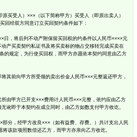
即原买受人）×××（以下简称甲方）买受人（即原出卖人）
产买回经双方同意订立买回契约条件如下：
××日，将后列不动产附保留买回权的约条件以人民币××××元
不动产买卖契约私证书及将买卖标的物占交移转完成买卖在
×条的规定，为行使买回权，而甲方亦愿依本契约同意由乙方
其前向甲方所受领的卖出价金人民币×××元整返还甲方，
由甲方已开支×××费用计人民币×××元整，依约应由乙方
额无讹即于本契约在成立同时，由乙方如数支付甲方收讫。
部分，经甲方改良×××（如有益费、存费。）共计支出人民
并愿将该款项照数偿还乙方，而甲方亦亲向乙方收讫。