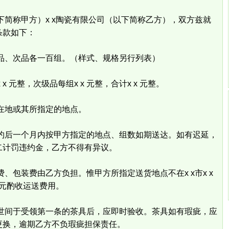
以下简称甲方）x x陶瓷有限公司（以下简称乙方），双方兹就
条款如下：
、次品各一百组。（样式、规格另行列表）
元整，次级品每组x x 元整，合计x x 元整。
在地或其所指定的地点。
后一个月内按甲方指定的地点、组数如期送达。如有迟延，
二计罚违约金，乙方不得有异议。
包装费由乙方负担。惟甲方所指定送货地点不在x x市x x
x元酌收运送费用。
间于受领第一条的茶具后，应即时验收。茶具如有瑕疵，应
更换，逾期乙方不负瑕疵担保责任。