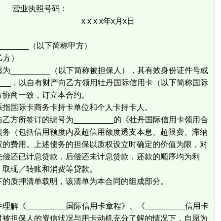
号码：
 x年x月x日
_______（以下简称甲方）
乙方）
_________（以下简称被担保人），其有效身份证件号或
____，以自有财产向乙方领用牡丹国际信用卡（以下简称国际
方协商一致，订立本合约。
系指国际卡商务卡持卡单位和个人卡持卡人。
方所签订的编号为_________的《牡丹国际信用卡领用合
债务（包括信用额度内及超信用额度透支本息、超限费、滞纳
权的费用。上述债务的担保以质权设立时确定的价值为限，对
先偿还已计息贷款，后偿还未计息贷款，还款的顺序均为利
、取现／转账和消费等贷款。
下的质押清单载明，该清单为本合同的组成部分。
_______国际信用卡章程》、《_________信用卡
对被担保人的资信状况与用卡动机充分了解的情况下，自愿为