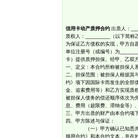
营业执照
x x x
信用卡动产质押合约
出质人：__
质权人：_________（以下简称
为保证乙方债权的实现，甲方自愿为
单位注册号（或编号）为_____
卡）提供质押担保。经甲、乙双
一、定义：本合约所称被担保人
二、担保范围：被担保人根据其与乙
约》项下因国际卡而发生的全部
金、追索费用等）和乙方实现质
被担保人债务的偿还顺序依次为
息、费用（超限费、滞纳金等）
三、甲方出质的财产由本合约项
四、甲方陈述与保证：
（一）甲方确认已知悉并理解《__
领用合约》和本合约文本，并在