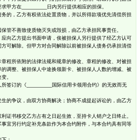
甲方在_________日内另行提供相应的担保。
债务的，乙方有权依法处置质物，并以所得款项优先清偿所担
因保管不善致使质物灭失或毁损，由乙方承担民事责任。
，应向乙方提出书面申请，俟被担保人另行提供了经乙方认可
同方可解除。但甲方对合同解除以前被担保人债务仍承担清偿
卡章程所依附的法律法规和规章的修改、章程的修改、对被担
率的调整、被担保人中途换领新卡、被担保人人数的增减、被
改变。
签订的《_________国际信用卡领用合约》的无效而无
发生的争议，由双方协商解决；协商不成提起诉讼的，由乙方
权利证书移交乙方占有之日起生效，至持卡人销户之日终止。
尽事宜另行约定补充条款作为本合约附件，与本合约具有同等
如下：