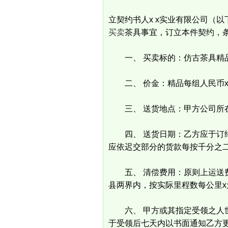
立契约书人x x实业有限公司（
买卖
茶具事宜，订立本件契约，
一、 买卖标的：仿古茶具精品
二、 价金：精品每组人民币x x 
三、 送货地点：甲方公司所
四、 送货日期：乙方应于订约
应依迟交部分的货款每按千分之
五、 清偿费用：原则上运送费、
县两界内，按实际里程数每公里
六、 甲方或其指定受领之人世
于受领后七天内以书面通知乙方