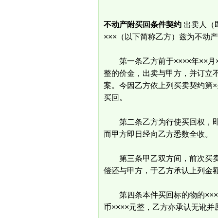
不动产附买回条件契约
出卖人（
×××（以下简称乙方）兹为不动
第一条乙方前于××××年××月
整的价金，出卖与甲方，并订立
案。今因乙方依上列买卖契约第
买回。
第二条乙方为行使买回权，即将
而甲方即日经向乙方悉数全收。
第三条甲乙双方间，前次买卖所
偿还与甲方，于乙方承认上列金
第四条本件买回标的物的××××
币××××元整，乙方亦承认无讹