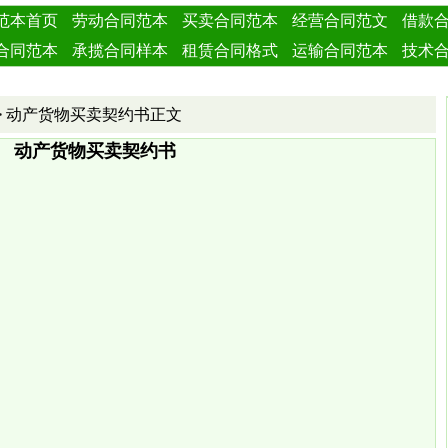
范本首页
劳动合同范本
买卖合同范本
经营合同范文
借款
合同范本
承揽合同样本
租赁合同格式
运输合同范本
技术
合同范本
赠与合同范本
服务合同范本
其他合同范文
> 动产货物买卖契约书正文
动产货物买卖契约书