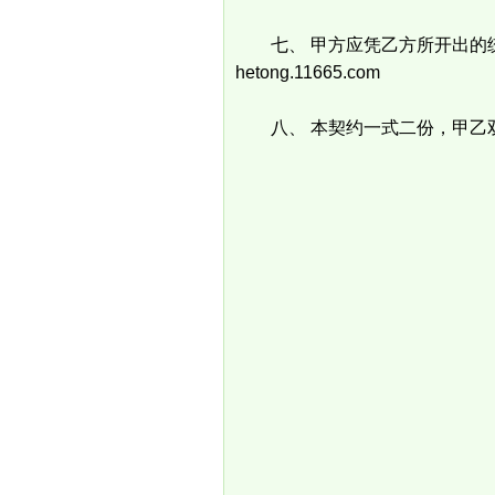
七、 甲方应凭乙方所开出的统
hetong.11665.com
八、 本契约一式二份，甲乙
立契约
买方（甲方）：
公司地
代表人：x
住址
身份证统
营业执照
卖方（乙方）：x
公司地
代表人：x
住址
身份证统