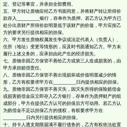
定、登记等事宜，并承担全部费用。
五、甲方转让质物应经乙方书面同意，并将财产转让所得价
款存入_________银行，存单作为质押。若乙方认为甲方已
处分出质财产所得价款明显低于该财产的价值，甲方应按乙
方的要求另行提供相应的担保。
六、甲方发生质物权属发生争议或法定代表人（负责人）、
住所（地址）变更等情形的，应及时书面通知乙方。甲方未
履行上述义务的，应承担由此产生的经济损失。
七、质物非因乙方保管不善给乙方或第三人造成损害的，由
甲方承担赔偿责任。
八、质物非因乙方保管不善出现损坏或价值明显减少的情
形，乙方有权要求甲方在_________日内提供相应的担保。
九、质物非因乙方保管不善灭失，因灭失所得的保险赔偿金
或损害赔偿金应立即存入乙方银行，存单作为质押财产的组
成部分，甲方在提供乙方认可的担保后方可动用。若乙方认
为赔偿金不足以担保乙方的债权，有权要求甲方在
_________日内另行提供相应的担保。
十、持卡人透支期限届满不履行债务的，乙方有权依法处置