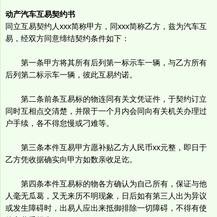
动产汽车互易契约书
同立互易契约人xxx简称甲方，同xxx简称乙方，兹为汽车互
易，经双方同意缔结契约条件如下：
第一条甲方将其所有后列第一标示车一辆，与乙方所有
后列第二标示车一辆，彼此互易约诺。
第二条前条互易标的物连同有关文凭证件，于契约订立
同时互相点交清楚，并限于一个月内会同向有关机关办理过
户手续，各不得怠慢或刁难等。
第三条本件互易甲方愿补贴乙方人民币xx元整，即日于
乙方凭收据确实向甲方如数亲收足讫。
第四条本件互易标的物各方确认为自己所有，保证与他
人毫无瓜葛，又无来历不明现象，日后如有第三人出为异议
或发生障碍时，出易人应出来抵御排除一切障碍，不得有使