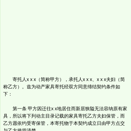
寄托人x x x（简称甲方），承托人x x x、x x x夫妇（简
称乙方）。兹为动产家具寄托经双方同意缔结契约条件如
下：
第一条 甲方因迁往x x地居住而新居狭隘无法容纳原有家
具，所以将下列动主目录记载的家具寄托乙方夫妇保管，而
乙方愿依约受寄保管，本寄托物于本契约成立日由甲方点交
与乙方接管清楚。