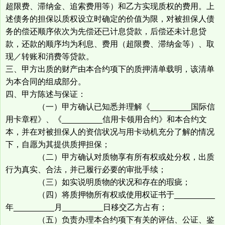
超限费、滞纳金、追索费用等）和乙方实现质权的费用。上
述债务的担保以质权设立时确定的价值为限，对被担保人债
务的偿还顺序依次为先偿还已计息贷款，后偿还未计息贷
款，还款的顺序均为利息、费用（超限费、滞纳金等）、取
现／转账和消费等贷款。
三、甲方出质的财产由本合约项下的质押清单载明，该清单
为本合同的组成部分。
四、甲方陈述与保证：
（一）甲方确认已知悉并理解《_________国际信
用卡章程》、《_________信用卡领用合约》和本合约文
本，并在对被担保人的资信状况与用卡动机充分了解的情况
下，自愿为其提供质押担保；
（二）甲方确认对质物享有所有权或处分权，出质
行为真实、合法，并已履行必要的审批手续；
（三）如实说明质物的状况和存在的瑕疵；
（四）将质押物所有权或使用权证书于_________
年_________月_________日移交乙方占有；
（五）负责办理本合约项下有关的评估、公证、鉴