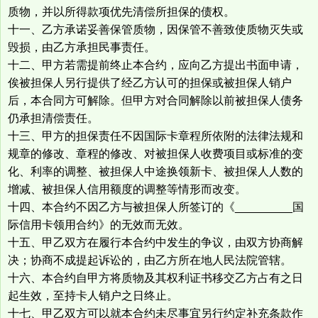
质物，并以所得款项优先清偿所担保的债权。
十一、乙方承诺妥善保管质物，因保管不善致使质物灭失或
毁损，由乙方承担民事责任。
十二、甲方若需提前终止本合约，应向乙方提出书面申请，
俟被担保人另行提供了经乙方认可的担保或被担保人销户
后，本合同方可解除。但甲方对合同解除以前被担保人债务
仍承担清偿责任。
十三、甲方的担保责任不因国际卡章程所依附的法律法规和
规章的修改、章程的修改、对被担保人收费项目或标准的变
化、利率的调整、被担保人中途换领新卡、被担保人人数的
增减、被担保人信用额度的调整等情形而改变。
十四、本合约不因乙方与被担保人所签订的《_________国
际信用卡领用合约》的无效而无效。
十五、甲乙双方在履行本合约中发生的争议，由双方协商解
决；协商不成提起诉讼的，由乙方所在地人民法院管辖。
十六、本合约自甲方将质物及其权利证书移交乙方占有之日
起生效，至持卡人销户之日终止。
十七、甲乙双方可以就本合约未尽事宜另行约定补充条款作