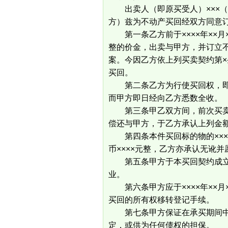
出卖人（即原买受人）×××（
方）兹为不动产买回经双方同意
第一条乙方前于××××年××月
整的价金，出卖与甲方，并订立
案。今因乙方依上列买卖契约第
买回。
第二条乙方为行使买回权，即将
而甲方即日经向乙方悉数全收。
第三条甲乙双方间，前次买卖所
偿还与甲方，于乙方承认上列金
第四条本件买回标的物的××××
币××××元整，乙方亦承认无讹
第五条甲方于本买回契约成立
业。
第六条甲方应于××××年××月
买回的所有权移转登记手续。
第七条甲方保证在承买期间中
定，或供为任何债权的担保。