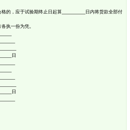
。
，应于试验期终止日起算_________日内将货款全部付
各执一份为凭。
____
______
______
_____日
______
____
______
______
_____日
______