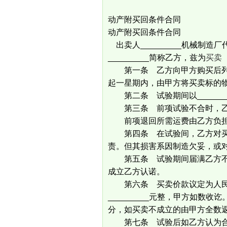
动产附买回条件合同
动产附买回条件合同
出卖人_________机械制造厂代
_________简称乙方，兹为
买卖
第一条 乙方向甲方购买后列
起一星期内，由甲方将买卖标的
第二条 试验期间以______
第三条 前项试验不合时，乙
前项退回所需运费由乙方负
第四条 在试验间，乙方对买
责。但其损害系因制造欠妥，或
第五条 试验期间届满乙方不
成立乙方认诺。
第六条 买卖价款议定为人民币_
_________元整，甲方如数收讫
分，如买卖不成立的由甲方全数
第七条 试验后如乙方认为合