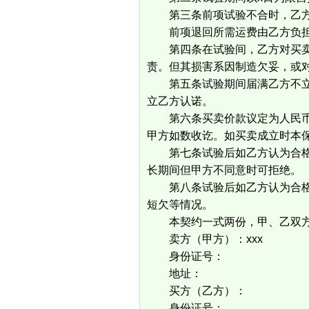
第三条前项试验不合时，乙方
前项退回所需运费由乙方负
第四条在试验间，乙方对买卖
责。但其损害系因制造欠妥，或
第五条试验期间届满乙方不立
立乙方认诺。
第六条买卖价款议定为人民币x
甲方如数收讫。如买卖成立时本
第七条试验后如乙方认为合格
长期间但甲方不同意时可拒绝。
第八条试验后如乙方认为合格的
短欠等情况。
本契约一式两份，甲、乙双方
卖方（甲方）：xxx
身份证号：
地址：
买方（乙方）：
身份证号：