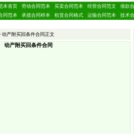
范本首页
劳动合同范本
买卖合同范本
经营合同范文
借款
合同范本
承揽合同样本
租赁合同格式
运输合同范本
技术
合同范本
赠与合同范本
服务合同范本
其他合同范文
> 动产附买回条件合同正文
动产附买回条件合同