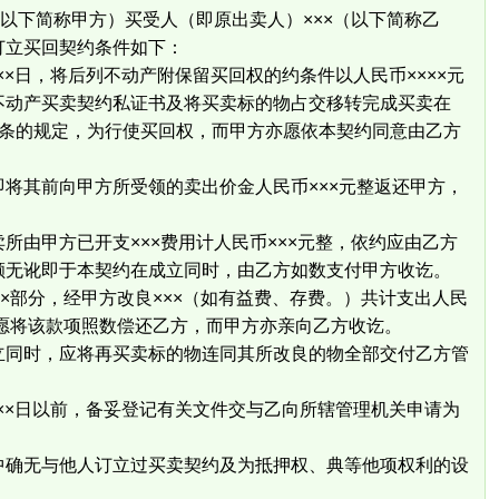
以下简称甲方）买受人（即原出卖人）×××（以下简称乙
订立买回契约条件如下：
××日，将后列不动产附保留买回权的约条件以人民币××××元
不动产买卖契约私证书及将买卖标的物占交移转完成买卖在
×条的规定，为行使买回权，而甲方亦愿依本契约同意由乙方
其前向甲方所受领的卖出价金人民币×××元整返还甲方，
由甲方已开支×××费用计人民币×××元整，依约应由乙方
额无讹即于本契约在成立同时，由乙方如数支付甲方收讫。
部分，经甲方改良×××（如有益费、存费。）共计支出人民
并愿将该款项照数偿还乙方，而甲方亦亲向乙方收讫。
同时，应将再买卖标的物连同其所改良的物全部交付乙方管
××日以前，备妥登记有关文件交与乙向所辖管理机关申请为
确无与他人订立过买卖契约及为抵押权、典等他项权利的设