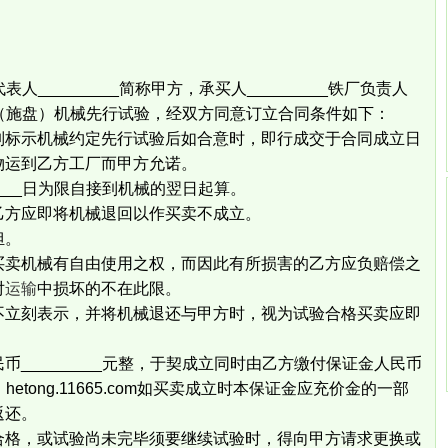
表人_________简称甲方，承买人_________铁厂负责人
（施盘）机械先行试验，经双方同意订立合同条件如下：
标示机械约定先行试验后如合意时，即行成交于合同成立日
物运到乙方工厂而甲方允诺。
___日为限自接到机械的翌日起算。
方应即将机械退回以作买卖不成立。
担。
卖机械有自由使用之权，而因此有所损害的乙方应负赔偿之
对
运输
中损坏的不在此限。
立刻表示，并将机械退还与甲方时，视为试验合格买卖应即
________元整，于契成立同时由乙方缴付保证金人民币
。hetong.11665.com如买卖成立时本保证金应充价金的一部
返还。
格，或试验尚未完毕须要继续试验时，得向甲方请求更换或